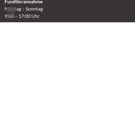
Fundtierannahme
Montag – Sonntag
9:00 – 17:00 Uhr
Spendenannahme / Tierrettershop
Montag – Sonntag
10:00 – 12:00 Uhr und 14:00 – 16:30 Uhr
Café
Samstag & Sonntag
14:00-16:30 Uhr
Andere Termine nur nach Vereinbarung.
Links
Aktuelles
Vermittlung
Shop
Kontakt
Tierschutzverein Oldenburg e.V.