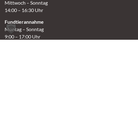
Mittwoch – Sonntag
14:00 – 16:30 Uhr
Fundtierannahme
Montag – Sonntag
9:00 – 17:00 Uhr
Spendenannahme / Tierrettershop
Montag – Sonntag
10:00 – 12:00 Uhr und 14:00 – 16:30 Uhr
Café
Samstag & Sonntag
14:00-16:30 Uhr
Andere Termine nur nach Vereinbarung.
Links
Aktuelles
Vermittlung
Shop