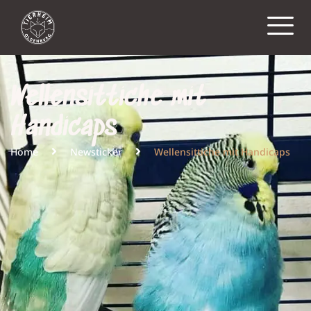
Wellensittiche mit
Handicaps
Home
Newsticker
Wellensittiche mit Handicaps