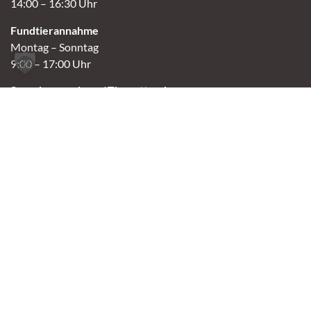
14:00 – 16:30 Uhr
Fundtierannahme
Montag – Sonntag
9:00 – 17:00 Uhr
Spendenannahme / Tierrettershop
Montag – Sonntag
10:00 – 12:00 Uhr und 14:00 – 16:30 Uhr
Café
Samstag & Sonntag
14:00-16:30 Uhr
Andere Termine nur nach Vereinbarung.
Links
Aktuelles
Vermittlung
Shop