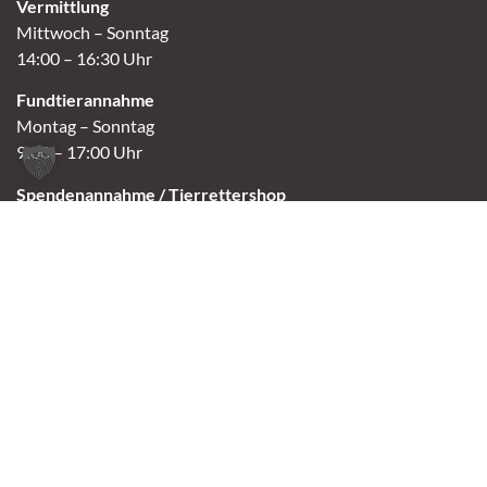
Vermittlung
Mittwoch – Sonntag
14:00 – 16:30 Uhr
Fundtierannahme
Montag – Sonntag
9:00 – 17:00 Uhr
Spendenannahme / Tierrettershop
Montag – Sonntag
10:00 – 12:00 Uhr und 14:00 – 16:30 Uhr
Café
Samstag & Sonntag
14:00-16:30 Uhr
Andere Termine nur nach Vereinbarung.
Links
Aktuelles
Vermittlung