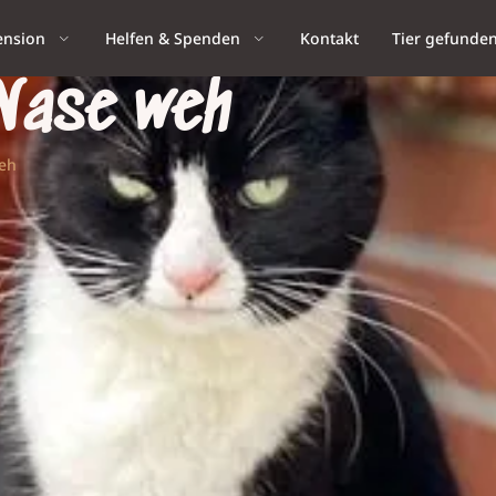
ension
Helfen & Spenden
Kontakt
Tier gefunde
 Nase weh
weh