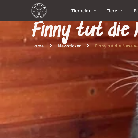
Tierheim
Tiere
P
Finny tut die
Home
Newsticker
Finny tut die Nase 