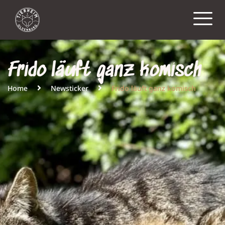
Frido läuft ganz komisch
Home
Newsticker
Frido läuft ganz komisch