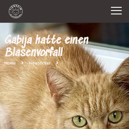
Gabija hatte einen
Blasenvorfall
Home
Newsticker
Gabija hatte einen Blasenvorfall