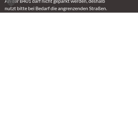
An der B401 darf nicht geparkt werden, deshalb
nutzt bitte bei Bedarf die angrenzenden Straßen.
(Kavallerieweg, Am Kanal, Dietrich-Dannemann-Str.)
Öffnungszeiten
Vermittlung
Mittwoch – Sonntag
14:00 – 16:30 Uhr
Fundtierannahme
Montag – Sonntag
9:00 – 17:00 Uhr
Spendenannahme / Tierrettershop
Montag – Sonntag
10:00 – 12:00 Uhr und 14:00 – 16:30 Uhr
Café
Samstag & Sonntag
14:00-16:30 Uhr
Andere Termine nur nach Vereinbarung.