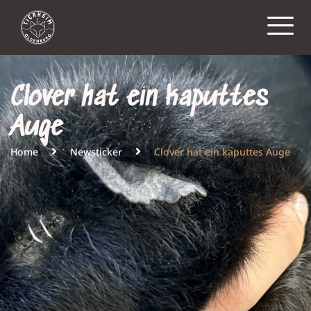
Clover hat ein kaputtes
Auge
Home
Newsticker
Clover hat ein kaputtes Auge