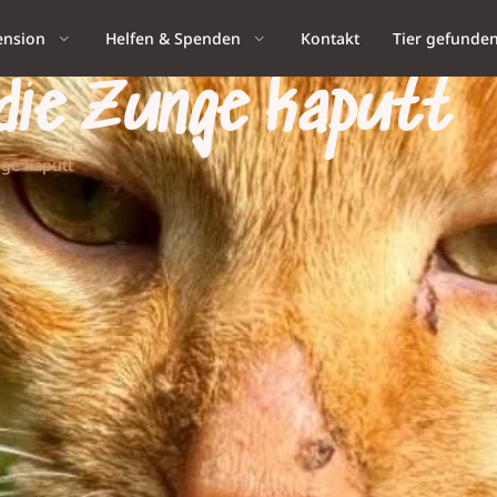
ension
Helfen & Spenden
Kontakt
Tier gefunde
 die Zunge kaputt
nge kaputt