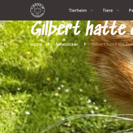
Tierheim
Tiere
P
Gilbert hatte
Home
Newsticker
Gilbert hatte die Zu