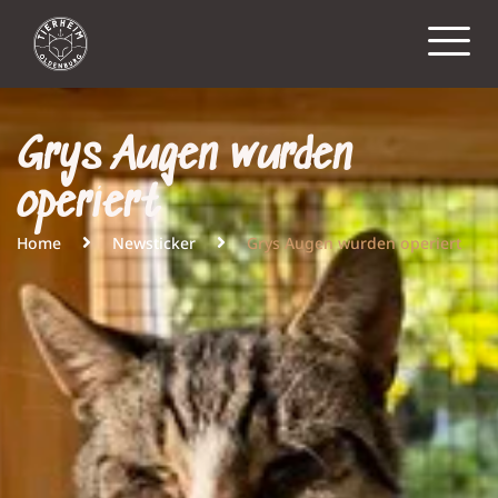
Grys Augen wurden
operiert
Home
Newsticker
Grys Augen wurden operiert