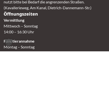
nutzt bitte bei Bedarf die angrenzenden Straßen.
(Kavallerieweg, Am Kanal, Dietrich-Dannemann-Str.)
Öffnungszeiten
Vermittlung
Mittwoch – Sonntag
14:00 – 16:30 Uhr
Fundtierannahme
Montag – Sonntag
9:00 – 17:00 Uhr
Spendenannahme / Tierrettershop
Montag – Sonntag
10:00 – 12:00 Uhr und 14:00 – 16:30 Uhr
Café
Samstag & Sonntag
14:00-16:30 Uhr
Andere Termine nur nach Vereinbarung.