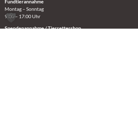
Fundtierannahme
Montag – Sonntag
9:00 – 17:00 Uhr
Spendenannahme / Tierrettershop
Montag – Sonntag
10:00 – 12:00 Uhr und 14:00 – 16:30 Uhr
Café
Samstag & Sonntag
14:00-16:30 Uhr
Andere Termine nur nach Vereinbarung.
Links
Aktuelles
Vermittlung
Shop
Kontakt
Tierschutzverein Oldenburg e.V.