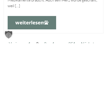
weil […]
weiterlesen
Voriger
1
2
3
4
…
251
Nächster
Tierheim Oldenburg
Nordmoslesfehner Str. 412,
26131 Oldenburg
0441 / 50 42 93
tiere@tierheim-ol.de