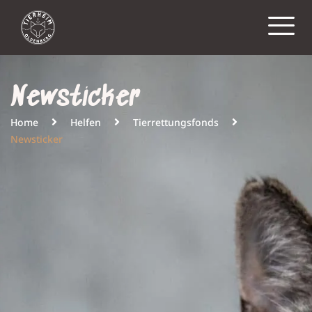
Newsticker
Home
Helfen
Tierrettungsfonds
Newsticker