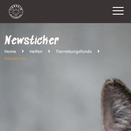
Newsticker
Home
Helfen
Tierrettungsfonds
Newsticker