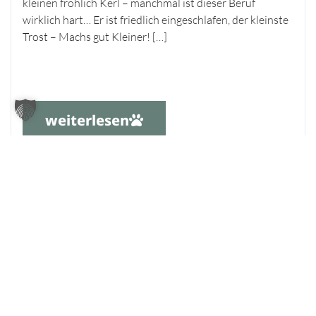
kleinen fröhlich Kerl – manchmal ist dieser Beruf
wirklich hart… Er ist friedlich eingeschlafen, der kleinste
Trost – Machs gut Kleiner! […]
weiterlesen
Voriger
1
…
245
246
247
248
249
…
251
Nächster
Tierheim Oldenburg