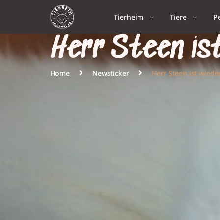
Tierheim
Tiere
P
Herr Steen is
Home
Newsticker
Herr Steen ist wied