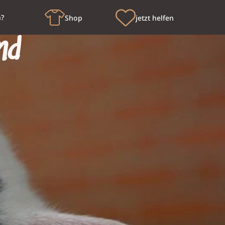
n?
Shop
jetzt helfen
nd