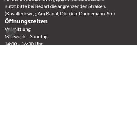
nutzt bitte bei Bedarf die angrenzenden Straßen.
(Kavallerieweg, Am Kanal, Dietrich-Dannemann-Str.)
Öffnungszeiten
Vermittlung
Mittwoch – Sonntag
14:00 – 16:30 Uhr
Fundtierannahme
Montag – Sonntag
9:00 – 17:00 Uhr
Spendenannahme / Tierrettershop
Montag – Sonntag
10:00 – 12:00 Uhr und 14:00 – 16:30 Uhr
Café
Samstag & Sonntag
14:00-16:30 Uhr
Andere Termine nur nach Vereinbarung.