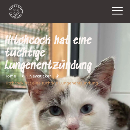
Hitchcock hat eine
tüchtige
Lungenentzündung
Home
Newsticker
Hitchcock hat eine tüchtige Lungenentzündung