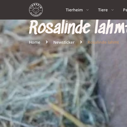
Tierheim
Tiere
P
Rosalinde lahm
Home
Newsticker
Rosalinde lahmt