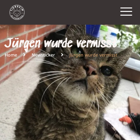
Jürgen wurde vermisst
Home
Newsticker
Jürgen wurde vermisst