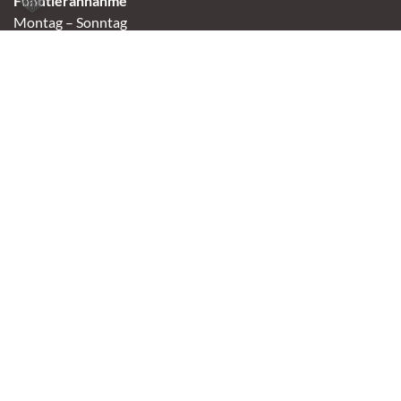
Fundtierannahme
Montag – Sonntag
9:00 – 17:00 Uhr
Spendenannahme / Tierrettershop
Montag – Sonntag
10:00 – 12:00 Uhr und 14:00 – 16:30 Uhr
Café
Samstag & Sonntag
14:00-16:30 Uhr
Andere Termine nur nach Vereinbarung.
Links
Aktuelles
Vermittlung
Shop
Kontakt
Tierschutzverein Oldenburg e.V.