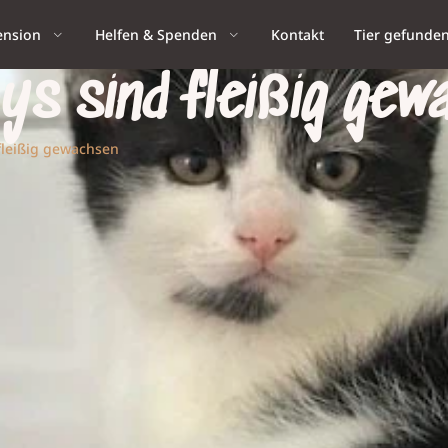
ension
Helfen & Spenden
Kontakt
Tier gefunde
ys sind fleißig gew
 fleißig gewachsen