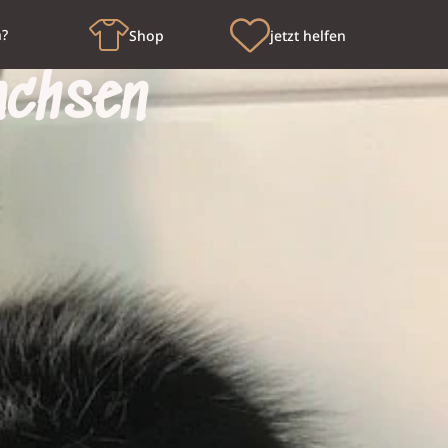
n?
Shop
jetzt helfen
achsen