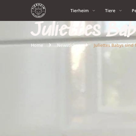
Tierheim
Tiere
P
Juliettes Bab
Home
Newsticker
Juliettes Babys sind