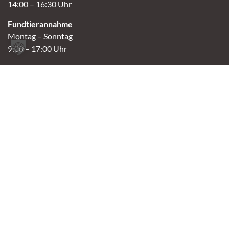
14:00 – 16:30 Uhr
Fundtierannahme
Montag – Sonntag
9:00 – 17:00 Uhr
Spendenannahme / Tierrettershop
Montag – Sonntag
10:00 – 12:00 Uhr und 14:00 – 16:30 Uhr
Café
Samstag & Sonntag
14:00-16:30 Uhr
Andere Termine nur nach Vereinbarung.
Links
Aktuelles
Vermittlung
Shop