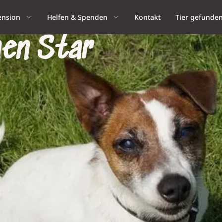
ension
Helfen & Spenden
Kontakt
Tier gefunde
nen Star
r