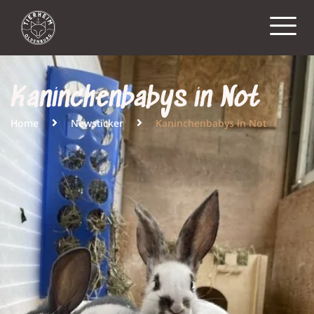
Kaninchenbabys in Not
Home
Newsticker
Kaninchenbabys in Not