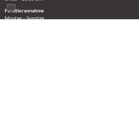
Fundtierannahme
Montag – Sonntag
9:00 – 17:00 Uhr
Spendenannahme / Tierrettershop
Montag – Sonntag
10:00 – 12:00 Uhr und 14:00 – 16:30 Uhr
Café
Samstag & Sonntag
14:00-16:30 Uhr
Andere Termine nur nach Vereinbarung.
Links
Aktuelles
Vermittlung
Shop
Kontakt