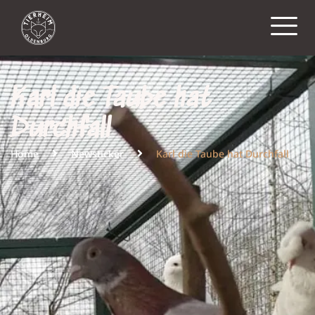
Karl die Taube hat
Durchfall
Home
Newsticker
Karl die Taube hat Durchfall