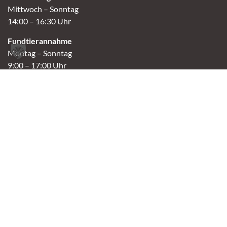
Mittwoch – Sonntag
14:00 – 16:30 Uhr
Fundtierannahme
Montag – Sonntag
9:00 – 17:00 Uhr
Spendenannahme / Tierrettershop
Montag – Sonntag
10:00 – 12:00 Uhr und 14:00 – 16:30 Uhr
Café
Samstag & Sonntag
14:00-16:30 Uhr
Andere Termine nur nach Vereinbarung.
Links
Aktuelles
Vermittlung