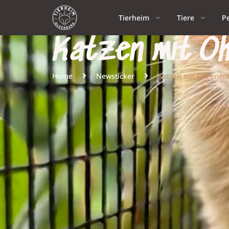
Tierheim
Tiere
P
Katzen mit O
Home
Newsticker
Katzen mit Ohrene