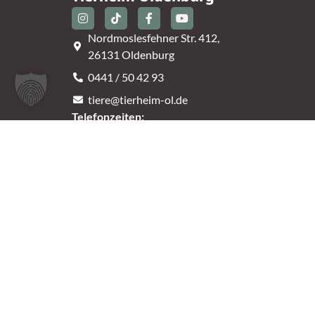
Nordmoslesfehner Str. 412,
26131 Oldenburg
0441 / 50 42 93
tiere@tierheim-ol.de
Telefonzeiten:
Montag – Sonntag 10:30 – 12:00 Uhr
Mittwoch – Samstag 14:00 – 16:30 Uhr
Unsere Parkplätze am Tierheim sind leider begrenz
An der B401 darf nicht geparkt werden, deshalb
nutzt bitte bei Bedarf die angrenzenden Straßen.
(Kavallerieweg, Am Kanal, Dietrich-Dannemann-St
2023 Tierheim Oldenburg