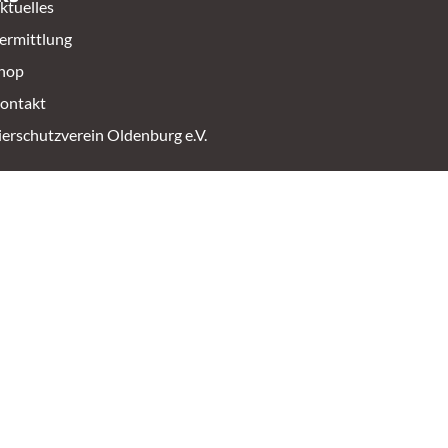
ktuelles
ermittlung
hop
ontakt
ierschutzverein Oldenburg e.V.
ressum
Datenschutz