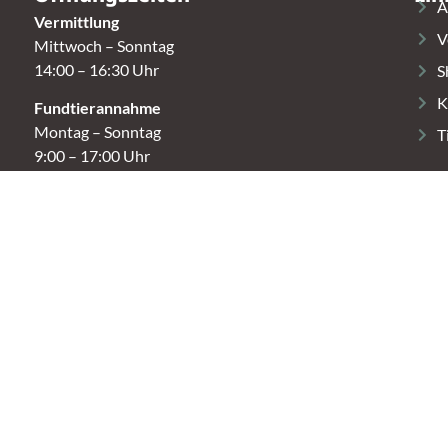
A
Vermittlung
V
Mittwoch – Sonntag
14:00 – 16:30 Uhr
S
K
Fundtierannahme
Montag – Sonntag
T
9:00 – 17:00 Uhr
Spendenannahme / Tierrettershop
Montag – Sonntag
10:00 – 12:00 Uhr und 14:00 – 16:30 Uhr
t.
Café
Samstag & Sonntag
14:00-16:30 Uhr
r.)
Andere Termine nur nach Vereinbarung.
Made with 🤘🏼 by Leo Skull
Imp