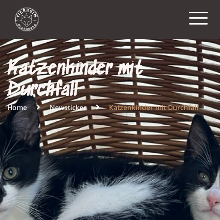
Katzenkinder mit
Durchfall
Home
Newsticker
Katzenkinder mit Durchfall