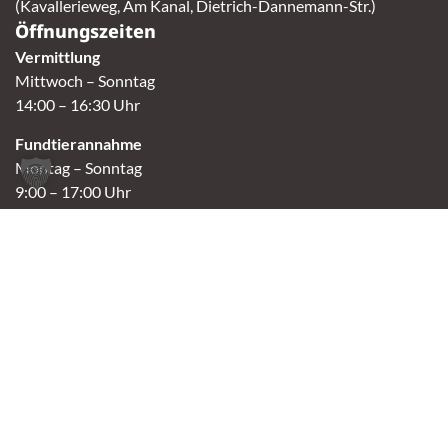
(Kavallerieweg, Am Kanal, Dietrich-Dannemann-Str.)
Öffnungszeiten
Vermittlung
Mittwoch – Sonntag
14:00 – 16:30 Uhr
Fundtierannahme
Montag – Sonntag
9:00 – 17:00 Uhr
Spendenannahme / Tierrettershop
Montag – Sonntag
10:00 – 12:00 Uhr und 14:00 – 16:30 Uhr
Café
Samstag & Sonntag
14:00-16:30 Uhr
Andere Termine nur nach Vereinbarung.
Links