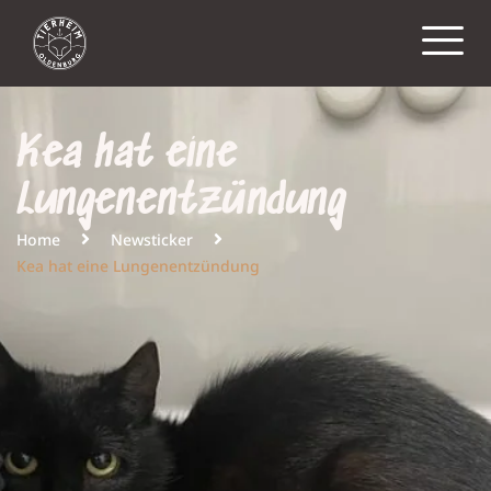
Kea hat eine
Lungenentzündung
Home
Newsticker
Kea hat eine Lungenentzündung