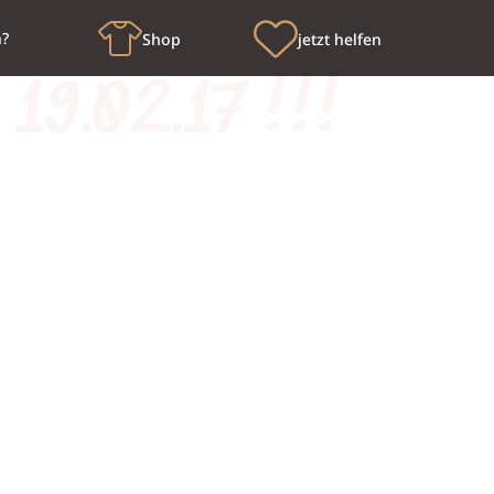
n?
Shop
jetzt helfen
 19.02.17 !!!