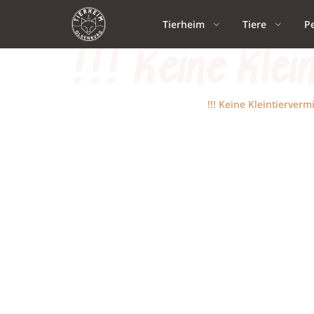
Tierheim
Tiere
P
!!! Keine Klei
Home
Aktuelles
!!! Keine Kleintierverm