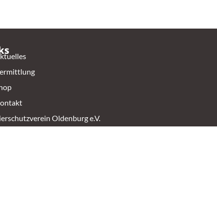
ks
ktuelles
ermittlung
hop
ontakt
ierschutzverein Oldenburg e.V.