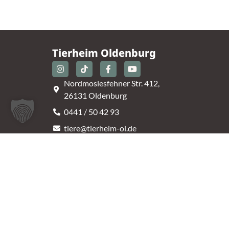
Tierheim Oldenburg
Nordmoslesfehner Str. 412,
26131 Oldenburg
0441 / 50 42 93
tiere@tierheim-ol.de
Telefonzeiten:
Montag – Sonntag 10:30 – 12:00 Uhr
Mittwoch – Samstag 14:00 – 16:30 Uhr
Unsere Parkplätze am Tierheim sind leider begrenz
An der B401 darf nicht geparkt werden, deshalb
nutzt bitte bei Bedarf die angrenzenden Straßen.