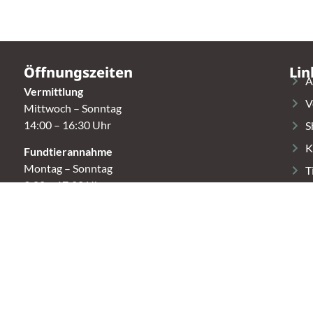
Öffnungszeiten
Lin
A
Vermittlung
V
Mittwoch – Sonntag
14:00 – 16:30 Uhr
S
K
Fundtierannahme
Montag – Sonntag
T
9:00 – 17:00 Uhr
Spendenannahme / Tierrettershop
Montag – Sonntag
10:00 – 12:00 Uhr und 14:00 – 16:30 Uhr
t.
Café
Samstag & Sonntag
14:00-16:30 Uhr