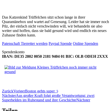
Das Katzenkind Trüffelchen sitzt schon lange in ihrer
Quarantänebox und wartet auf Genesung. Leider hat sie immer noch
Pilz, der einfach nicht verschwinden will, wir behandeln sie also
weiter und hoffen, dass sie bald gesund wird und endlich ein neues
Zuhause finden kann.
Patenschaft Tierretter werden
Paypal Spende
Online Spenden
Spendenkonto
IBAN: DE35 2802 0050 2181 9404 01 BIC: OLB ODEH 2XXX
Zurück
Voriger
Boston gehts super :)
Nächster
Aus großer Kraft folgt große Verantwortung: zwei
Superhelden im Ruhestand und ihre Geschichte
Nächster
Teilen