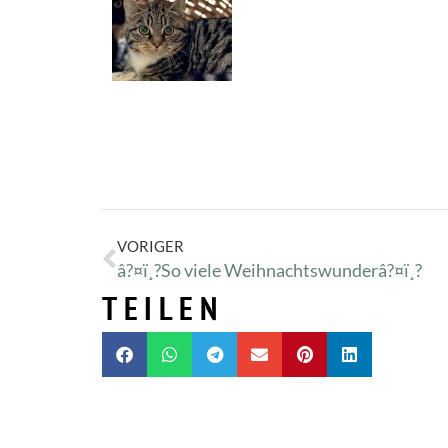
VORIGER
â?¤ï¸?So viele Weihnachtswunderâ?¤ï¸?
TEILEN