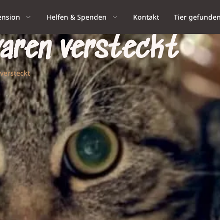
ension
Helfen & Spenden
Kontakt
Tier gefunde
aren versteckt
versteckt