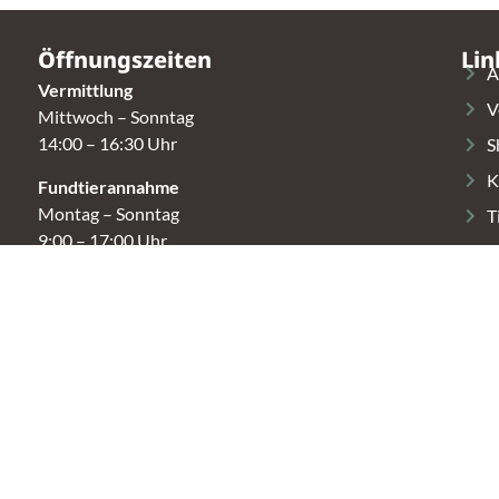
Öffnungszeiten
Lin
A
Vermittlung
V
Mittwoch – Sonntag
14:00 – 16:30 Uhr
S
K
Fundtierannahme
Montag – Sonntag
T
9:00 – 17:00 Uhr
Spendenannahme / Tierrettershop
Montag – Sonntag
10:00 – 12:00 Uhr und 14:00 – 16:30 Uhr
t.
Café
Samstag & Sonntag
14:00-16:30 Uhr
r.)
Andere Termine nur nach Vereinbarung.