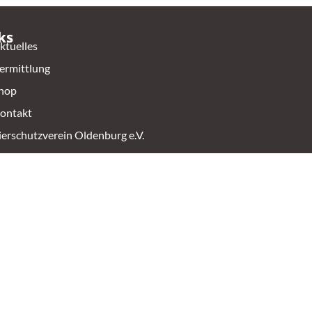
ks
ktuelles
ermittlung
hop
ontakt
ierschutzverein Oldenburg e.V.