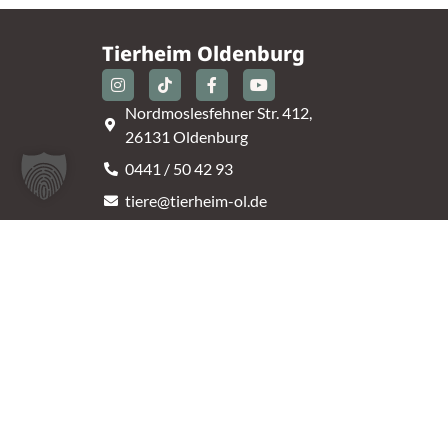
Tierheim Oldenburg
Nordmoslesfehner Str. 412,
26131 Oldenburg
0441 / 50 42 93
tiere@tierheim-ol.de
Telefonzeiten:
Montag – Sonntag 10:30 – 12:00 Uhr
Mittwoch – Samstag 14:00 – 16:30 Uhr
Unsere Parkplätze am Tierheim sind leider begrenz
An der B401 darf nicht geparkt werden, deshalb
nutzt bitte bei Bedarf die angrenzenden Straßen.
(Kavallerieweg, Am Kanal, Dietrich-Dannemann-St