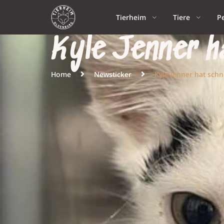
Tierheim
Tiere
P
Kyle Jenner h
Home
Newsticker
Kyle Jenner hat sch