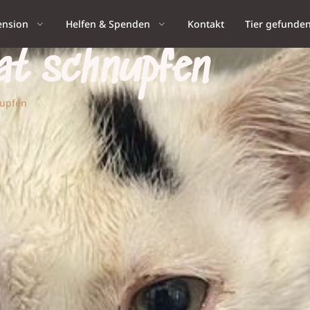
ension
Helfen & Spenden
Kontakt
Tier gefunde
at schnupfen
nupfen