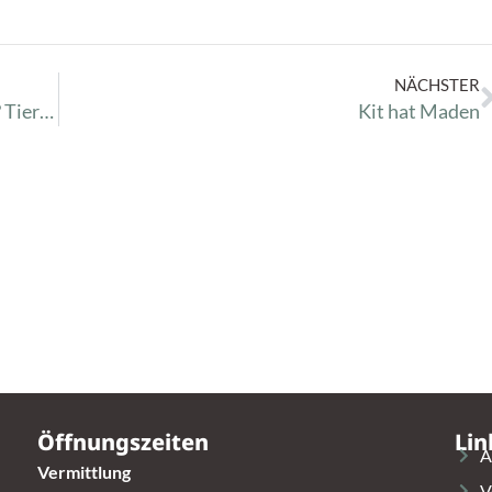
NÄCHSTER
*Einsendeschluß 15.08.* Dein Tier ein Star? Tierheim Kalender 2024
Kit hat Maden
Öffnungszeiten
Lin
A
Vermittlung
V