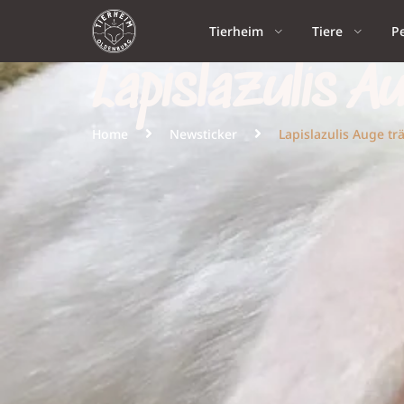
Tierheim
Tiere
P
Lapislazulis A
Home
Newsticker
Lapislazulis Auge tr