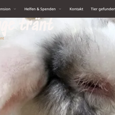
ension
Helfen & Spenden
Kontakt
Tier gefunde
uge tränt
änt