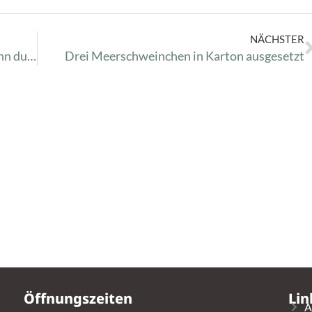
NÄCHSTER
Resümee 2018 – Du vergisst die Dinge, wenn du sie niemandem erzählst…
Drei Meerschweinchen in Karton ausgesetzt
Öffnungszeiten
Lin
A