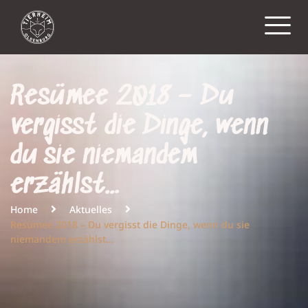
Resümee 2018 – Du
vergisst die Dinge, wenn
du sie niemandem
erzählst…
Home
Aktuelles
Resümee 2018 – Du vergisst die Dinge, wenn du sie
niemandem erzählst…