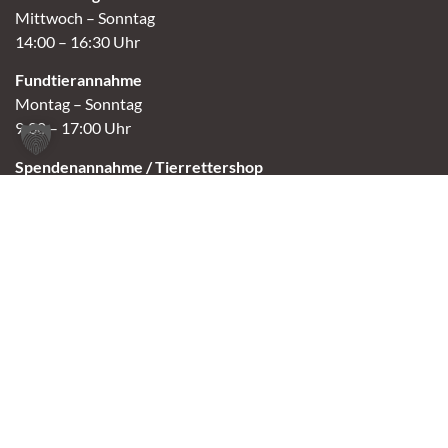
Mittwoch – Sonntag
14:00 – 16:30 Uhr
Fundtierannahme
Montag – Sonntag
9:00 – 17:00 Uhr
Spendenannahme / Tierrettershop
Montag – Sonntag
10:00 – 12:00 Uhr und 14:00 – 16:30 Uhr
Café
Samstag & Sonntag
14:00-16:30 Uhr
Andere Termine nur nach Vereinbarung.
Links
Aktuelles
Vermittlung