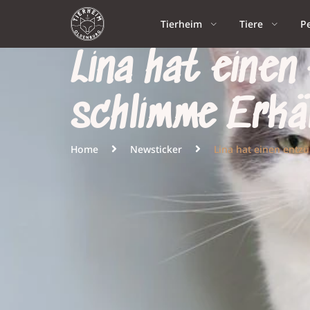
Tierheim
Tiere
P
Lina hat eine
schlimme Erkä
Home
Newsticker
Lina hat einen entz