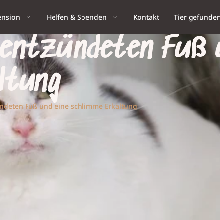
ension
Helfen & Spenden
Kontakt
Tier gefunde
n entzündeten Fuß 
ltung
ündeten Fuß und eine schlimme Erkältung