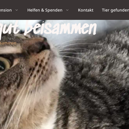
ension
Helfen & Spenden
Kontakt
Tier gefunde
 gut beisammen
beisammen