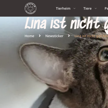
Tierheim
Tiere
P
Lina ist nicht
Home
Newsticker
Lina ist nicht gut 