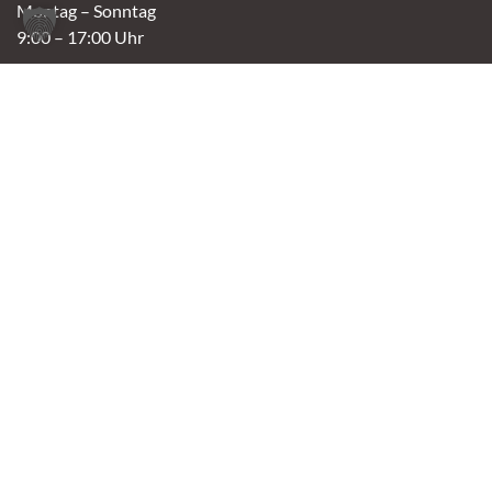
Montag – Sonntag
9:00 – 17:00 Uhr
Spendenannahme / Tierrettershop
Montag – Sonntag
10:00 – 12:00 Uhr und 14:00 – 16:30 Uhr
Café
Samstag & Sonntag
14:00-16:30 Uhr
Andere Termine nur nach Vereinbarung.
Links
Aktuelles
Vermittlung
Shop
Kontakt
Tierschutzverein Oldenburg e.V.