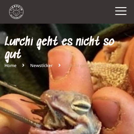
Lurchi geht es nicht so
gut
Home
Newsticker
Lurchi geht es nicht so gut