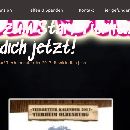
ension
Helfen & Spenden
Kontakt
Tier gefunde
r zum Star! Tierhe
dich jetzt!
r! Tierheimkalender 2017: Bewirb dich jetzt!