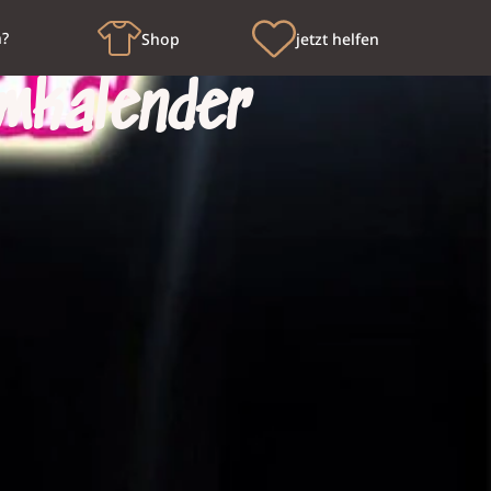
n?
Shop
jetzt helfen
imkalender