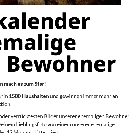
kalender
emalige
- Bewohner
n mach es zum Star!
r in
1500 Haushalten
und gewinnen immer mehr an
ktion.
n oder verrücktesten Bilder unserer ehemaligen Bewohner
einem Lieblingsfoto von einem unserer ehemaligen
der 12 Monatsblätter ziert.