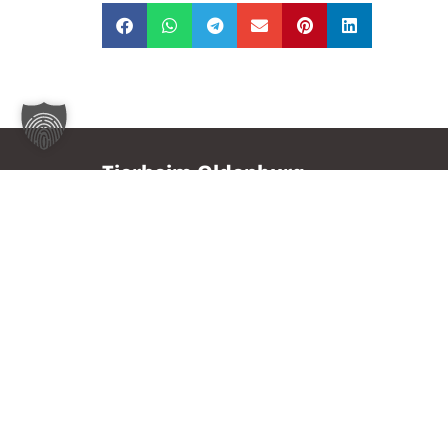
Tierheim Oldenburg
Nordmoslesfehner Str. 412,
26131 Oldenburg
0441 / 50 42 93
tiere@tierheim-ol.de
Telefonzeiten:
Montag – Sonntag 10:30 – 12:00 Uhr
Mittwoch – Samstag 14:00 – 16:30 Uhr