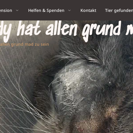
ension
Helfen & Spenden
Kontakt
Tier gefunde
 hat allen grund m
allen grund mad zu sein