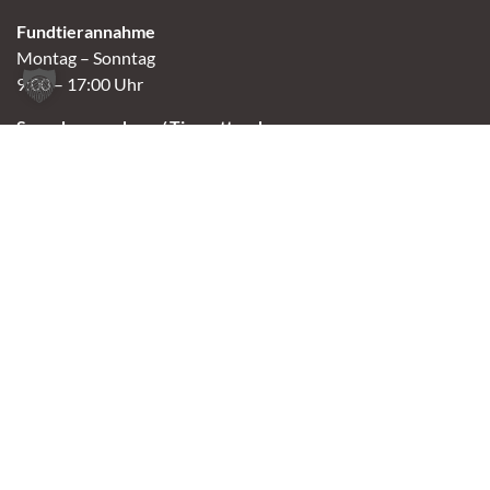
Fundtierannahme
Montag – Sonntag
9:00 – 17:00 Uhr
Spendenannahme / Tierrettershop
Montag – Sonntag
10:00 – 12:00 Uhr und 14:00 – 16:30 Uhr
Café
Samstag & Sonntag
14:00-16:30 Uhr
Andere Termine nur nach Vereinbarung.
Links
Aktuelles
Vermittlung
Shop
Kontakt