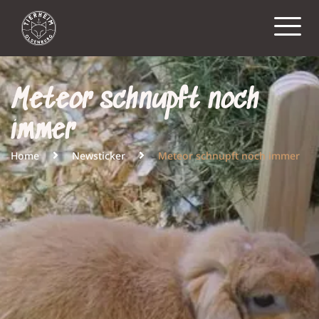
Meteor schnupft noch
immer
Home
Newsticker
Meteor schnupft noch immer