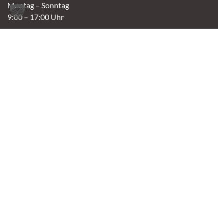
Montag – Sonntag
9:00 – 17:00 Uhr
Spendenannahme / Tierrettershop
Montag – Sonntag
10:00 – 12:00 Uhr und 14:00 – 16:30 Uhr
Café
Samstag & Sonntag
14:00-16:30 Uhr
Andere Termine nur nach Vereinbarung.
Links
Aktuelles
Vermittlung
Shop
Kontakt
Tierschutzverein Oldenburg e.V.