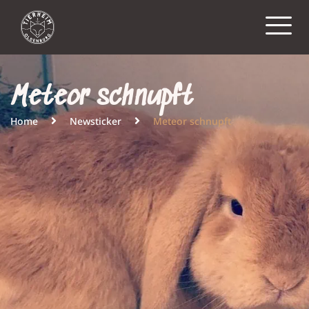
Meteor schnupft
Home
Newsticker
Meteor schnupft