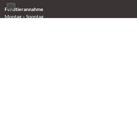
Fundtierannahme
Montag – Sonntag
9:00 – 17:00 Uhr
Spendenannahme / Tierrettershop
Montag – Sonntag
10:00 – 12:00 Uhr und 14:00 – 16:30 Uhr
Café
Samstag & Sonntag
14:00-16:30 Uhr
Andere Termine nur nach Vereinbarung.
Links
Aktuelles
Vermittlung
Shop
Kontakt