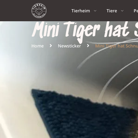
Tierheim
Tiere
P
Mini Tiger hat
Home
Newsticker
Mini Tiger hat Schn