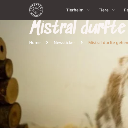
Tierheim
Tiere
P
Mistral durfte
Home
Newsticker
Mistral durfte gehen 