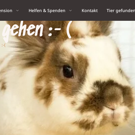
ension
Helfen & Spenden
Kontakt
Tier gefunde
 gehen :-(
:-(