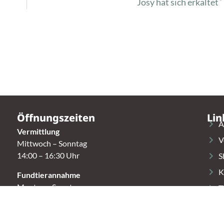
Josy hat sich erkältet
Öffnungszeiten
Lin
A
Vermittlung
V
Mittwoch – Sonntag
14:00 – 16:30 Uhr
S
K
Fundtierannahme
Montag – Sonntag
T
9:00 – 17:00 Uhr
Spendenannahme / Tierrettershop