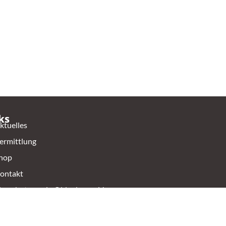
ks
ktuelles
ermittlung
hop
ontakt
ierschutzverein Oldenburg e.V.