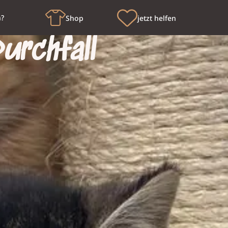
n?
Shop
jetzt helfen
urchfall