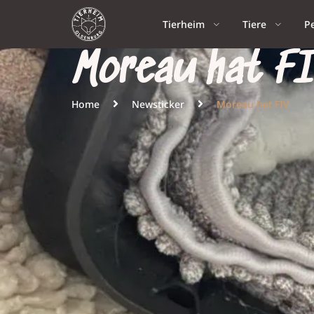
Tierheim
Tiere
P
Moreau hat F
Home
Newsticker
Moreau hat FIV