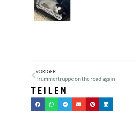
VORIGER
Trümmertruppe on the road again
TEILEN