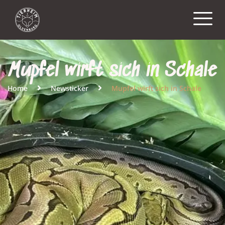
Mupfel wirft sich in Schale
Home
Newsticker
Mupfel wirft sich in Schale